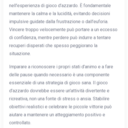
nell’esperienza di gioco d’azzardo. È fondamentale
mantenere la calma e la lucidità, evitando decisioni
impulsive guidate dalla frustrazione o dall’euforia.
Vincere troppo velocemente può portare a un eccesso
di confidenza, mentre perdere può indurre a tentare
recuperi disperati che spesso peggiorano la
situazione.
Imparare a riconoscere i propri stati d’animo e a fare
delle pause quando necessario è una componente
essenziale di una strategia di gioco sana. Il gioco
d’azzardo dovrebbe essere un’attività divertente e
ricreativa, non una fonte di stress o ansia. Stabilire
obiettivi realistici e celebrare le piccole vittorie può
aiutare a mantenere un atteggiamento positivo e
controllato.