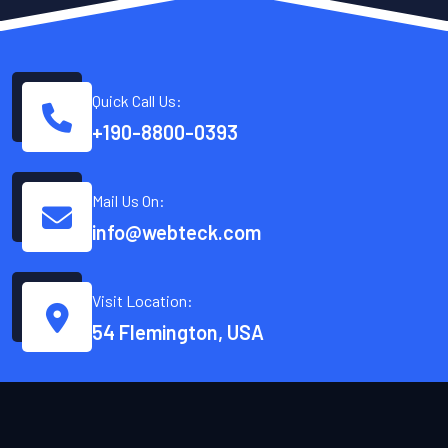
Quick Call Us:
+190-8800-0393
Mail Us On:
info@webteck.com
Visit Location:
54 Flemington, USA