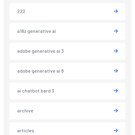
222
a16z generative ai
adobe generative ai 3
adobe generative ai 8
ai chatbot bard 3
archive
articles