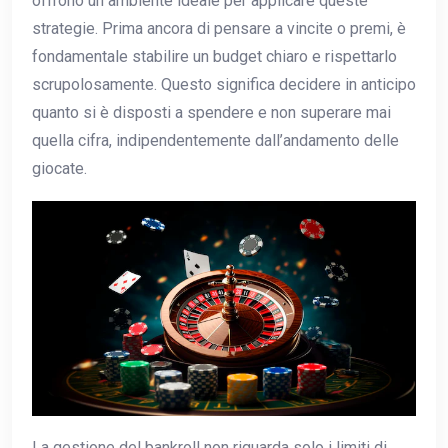
offrono un ambiente ideale per applicare queste
strategie. Prima ancora di pensare a vincite o premi, è
fondamentale stabilire un budget chiaro e rispettarlo
scrupolosamente. Questo significa decidere in anticipo
quanto si è disposti a spendere e non superare mai
quella cifra, indipendentemente dall’andamento delle
giocate.
La gestione del bankroll non riguarda solo i limiti di