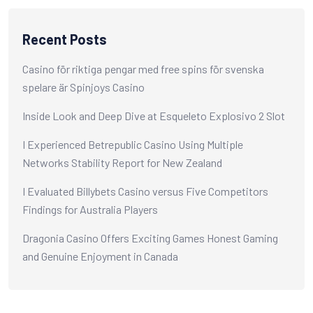
Recent Posts
Casino för riktiga pengar med free spins för svenska
spelare är Spinjoys Casino
Inside Look and Deep Dive at Esqueleto Explosivo 2 Slot
I Experienced Betrepublic Casino Using Multiple
Networks Stability Report for New Zealand
I Evaluated Billybets Casino versus Five Competitors
Findings for Australia Players
Dragonia Casino Offers Exciting Games Honest Gaming
and Genuine Enjoyment in Canada