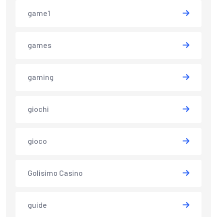
game1
games
gaming
giochi
gioco
Golisimo Casino
guide