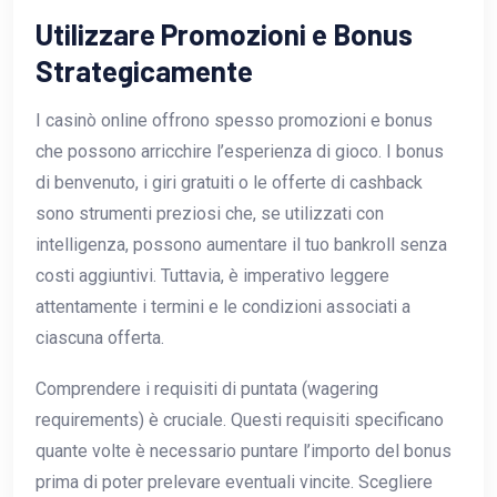
Utilizzare Promozioni e Bonus
Strategicamente
I casinò online offrono spesso promozioni e bonus
che possono arricchire l’esperienza di gioco. I bonus
di benvenuto, i giri gratuiti o le offerte di cashback
sono strumenti preziosi che, se utilizzati con
intelligenza, possono aumentare il tuo bankroll senza
costi aggiuntivi. Tuttavia, è imperativo leggere
attentamente i termini e le condizioni associati a
ciascuna offerta.
Comprendere i requisiti di puntata (wagering
requirements) è cruciale. Questi requisiti specificano
quante volte è necessario puntare l’importo del bonus
prima di poter prelevare eventuali vincite. Scegliere