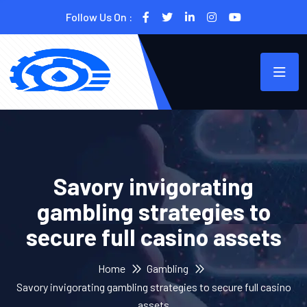
Follow Us On :
Savory invigorating
gambling strategies to
secure full casino assets
Home
Gambling
Savory invigorating gambling strategies to secure full casino
assets