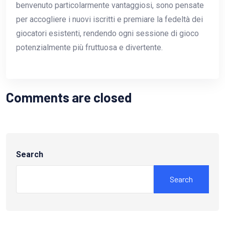
benvenuto particolarmente vantaggiosi, sono pensate
per accogliere i nuovi iscritti e premiare la fedeltà dei
giocatori esistenti, rendendo ogni sessione di gioco
potenzialmente più fruttuosa e divertente.
Comments are closed
Search
Search