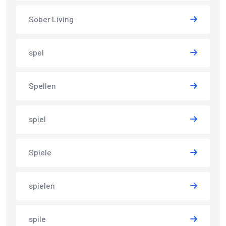
Sober Living
spel
Spellen
spiel
Spiele
spielen
spile