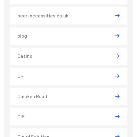
beer-necessities.co.uk
blog
Casino
CH
Chicken Road
CIB
Cloud Solution