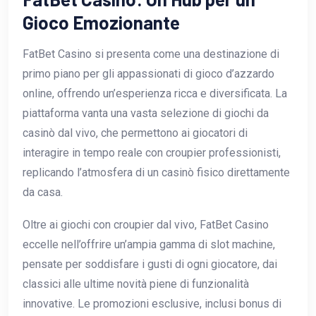
Gioco Emozionante
FatBet Casino si presenta come una destinazione di
primo piano per gli appassionati di gioco d’azzardo
online, offrendo un’esperienza ricca e diversificata. La
piattaforma vanta una vasta selezione di giochi da
casinò dal vivo, che permettono ai giocatori di
interagire in tempo reale con croupier professionisti,
replicando l’atmosfera di un casinò fisico direttamente
da casa.
Oltre ai giochi con croupier dal vivo, FatBet Casino
eccelle nell’offrire un’ampia gamma di slot machine,
pensate per soddisfare i gusti di ogni giocatore, dai
classici alle ultime novità piene di funzionalità
innovative. Le promozioni esclusive, inclusi bonus di