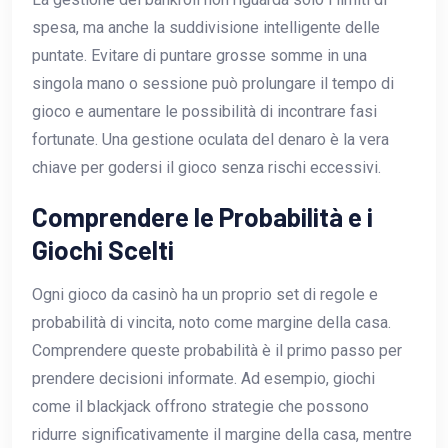
spesa, ma anche la suddivisione intelligente delle
puntate. Evitare di puntare grosse somme in una
singola mano o sessione può prolungare il tempo di
gioco e aumentare le possibilità di incontrare fasi
fortunate. Una gestione oculata del denaro è la vera
chiave per godersi il gioco senza rischi eccessivi.
Comprendere le Probabilità e i
Giochi Scelti
Ogni gioco da casinò ha un proprio set di regole e
probabilità di vincita, noto come margine della casa.
Comprendere queste probabilità è il primo passo per
prendere decisioni informate. Ad esempio, giochi
come il blackjack offrono strategie che possono
ridurre significativamente il margine della casa, mentre