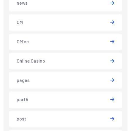
news
OM
OM cc
Online Casino
pages
part5
post