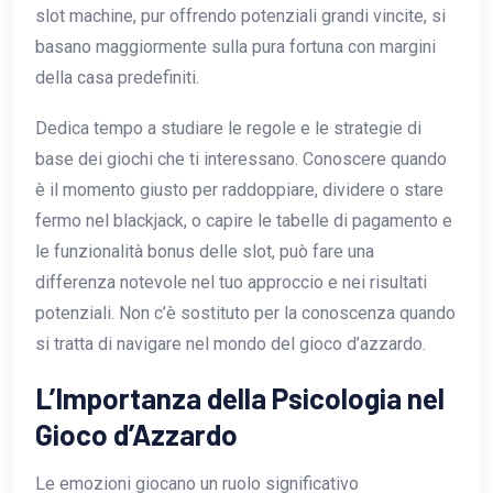
slot machine, pur offrendo potenziali grandi vincite, si
basano maggiormente sulla pura fortuna con margini
della casa predefiniti.
Dedica tempo a studiare le regole e le strategie di
base dei giochi che ti interessano. Conoscere quando
è il momento giusto per raddoppiare, dividere o stare
fermo nel blackjack, o capire le tabelle di pagamento e
le funzionalità bonus delle slot, può fare una
differenza notevole nel tuo approccio e nei risultati
potenziali. Non c’è sostituto per la conoscenza quando
si tratta di navigare nel mondo del gioco d’azzardo.
L’Importanza della Psicologia nel
Gioco d’Azzardo
Le emozioni giocano un ruolo significativo