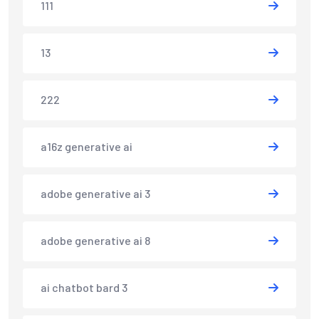
111
13
222
a16z generative ai
adobe generative ai 3
adobe generative ai 8
ai chatbot bard 3