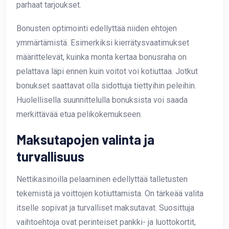
parhaat tarjoukset.
Bonusten optimointi edellyttää niiden ehtojen
ymmärtämistä. Esimerkiksi kierrätysvaatimukset
määrittelevät, kuinka monta kertaa bonusraha on
pelattava läpi ennen kuin voitot voi kotiuttaa. Jotkut
bonukset saattavat olla sidottuja tiettyihin peleihin.
Huolellisella suunnittelulla bonuksista voi saada
merkittävää etua pelikokemukseen.
Maksutapojen valinta ja
turvallisuus
Nettikasinoilla pelaaminen edellyttää talletusten
tekemistä ja voittojen kotiuttamista. On tärkeää valita
itselle sopivat ja turvalliset maksutavat. Suosittuja
vaihtoehtoja ovat perinteiset pankki- ja luottokortit,