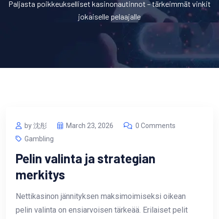
Paljasta poikkeukselliset kasinonautinnot – tärkeimmät vinkit
jokaiselle pelaajalle
by 沈彤
March 23, 2026
0 Comments
Gambling
Pelin valinta ja strategian
merkitys
Nettikasinon jännityksen maksimoimiseksi oikean
pelin valinta on ensiarvoisen tärkeää. Erilaiset pelit