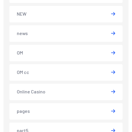
NEW
news
OM
OM cc
Online Casino
pages
part5