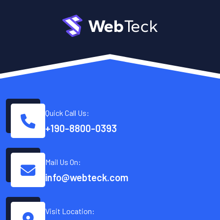
Quick Call Us:
+190-8800-0393
Mail Us On:
info@webteck.com
Visit Location: