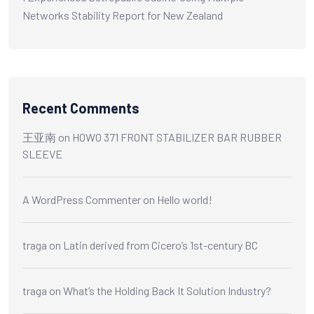
Networks Stability Report for New Zealand
Recent Comments
王亚南
on
HOWO 371 FRONT STABILIZER BAR RUBBER
SLEEVE
A WordPress Commenter
on
Hello world!
traga
on
Latin derived from Cicero’s 1st-century BC
traga
on
What’s the Holding Back It Solution Industry?