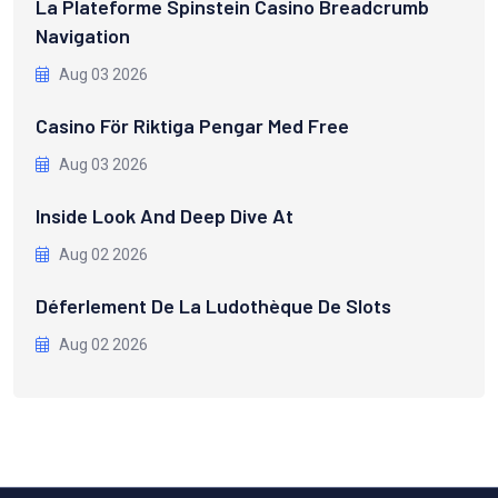
La Plateforme Spinstein Casino Breadcrumb
Navigation
Aug 03 2026
Casino För Riktiga Pengar Med Free
Aug 03 2026
Inside Look And Deep Dive At
Aug 02 2026
Déferlement De La Ludothèque De Slots
Aug 02 2026