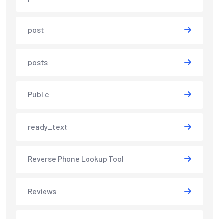
post
posts
Public
ready_text
Reverse Phone Lookup Tool
Reviews