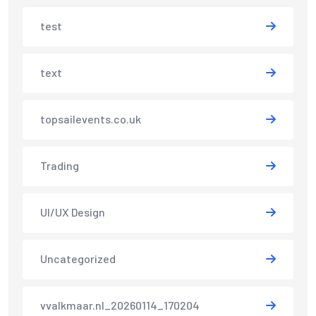
test
text
topsailevents.co.uk
Trading
UI/UX Design
Uncategorized
vvalkmaar.nl_20260114_170204