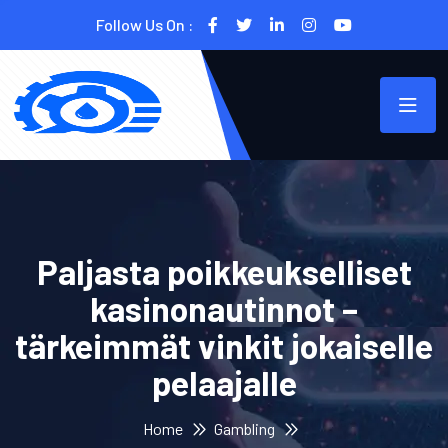
Follow Us On :
Paljasta poikkeukselliset
kasinonautinnot –
tärkeimmät vinkit jokaiselle
pelaajalle
Home
Gambling