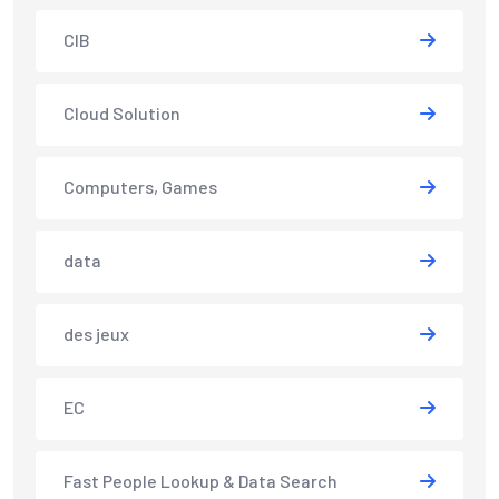
CIB
Cloud Solution
Computers, Games
data
des jeux
EC
Fast People Lookup & Data Search