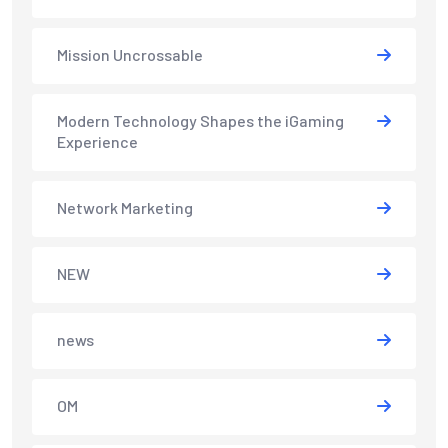
Mission Uncrossable
Modern Technology Shapes the iGaming
Experience
Network Marketing
NEW
news
OM