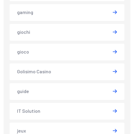
gaming
giochi
gioco
Golisimo Casino
guide
IT Solution
jeux