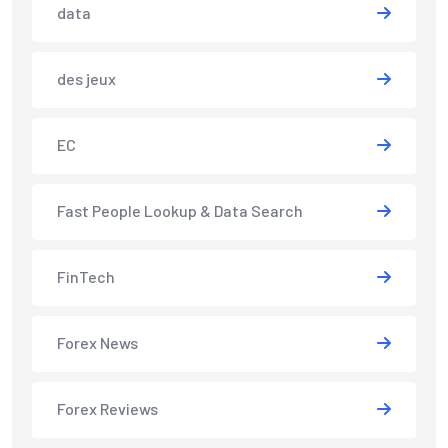
data
des jeux
EC
Fast People Lookup & Data Search
FinTech
Forex News
Forex Reviews