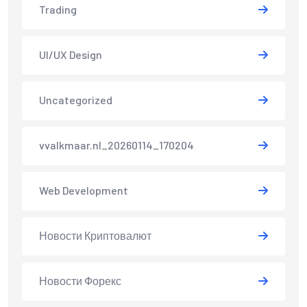
Trading
UI/UX Design
Uncategorized
vvalkmaar.nl_20260114_170204
Web Development
Новости Криптовалют
Новости Форекс