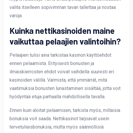
valita itselleen sopivimman tavan tallettaa ja nostaa
varoja.
Kuinka nettikasinoiden maine
vaikuttaa pelaajien valintoihin?
Pelaajien tulisi aina tarkistaa kasinon käyttöehdot
ennen pelaamista. Erityisesti bonusten ja
ilmaiskierrosten ehdot voivat vaihdella suuresti eri
kasinoiden välillä. Varmista, että ymmärrät, mitä
vaatimuksia bonusten lunastaminen sisältää, jotta voit
hyödyntää etuja parhaalla mahdollisella tavalla.
Ennen kuin aloitat pelaamisen, tarkista myös, millaisia
bonuksia voit saada. Nettikasinot tarjoavat usein
tervetuliaisbonuksia, mutta myös säännöllisiä