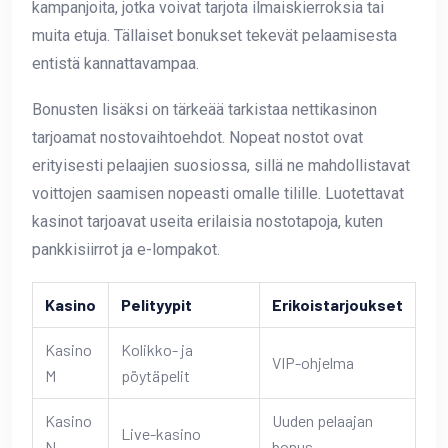
kampanjoita, jotka voivat tarjota ilmaiskierroksia tai
muita etuja. Tällaiset bonukset tekevät pelaamisesta
entistä kannattavampaa.
Bonusten lisäksi on tärkeää tarkistaa nettikasinon
tarjoamat nostovaihtoehdot. Nopeat nostot ovat
erityisesti pelaajien suosiossa, sillä ne mahdollistavat
voittojen saamisen nopeasti omalle tilille. Luotettavat
kasinot tarjoavat useita erilaisia nostotapoja, kuten
pankkisiirrot ja e-lompakot.
Kasino
Pelityypit
Erikoistarjoukset
Kasino
Kolikko- ja
VIP-ohjelma
M
pöytäpelit
Kasino
Uuden pelaajan
Live-kasino
N
bonus