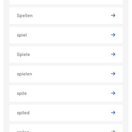
Spellen
spiel
Spiele
spielen
spile
spiled
spilen