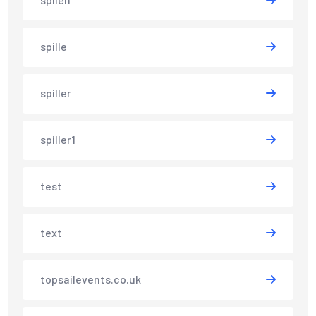
spille
spiller
spiller1
test
text
topsailevents.co.uk