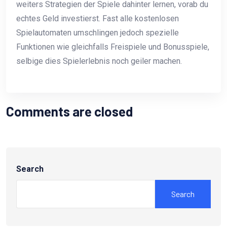
weiters Strategien der Spiele dahinter lernen, vorab du
echtes Geld investierst. Fast alle kostenlosen
Spielautomaten umschlingen jedoch spezielle
Funktionen wie gleichfalls Freispiele und Bonusspiele,
selbige dies Spielerlebnis noch geiler machen.
Comments are closed
Search
Search