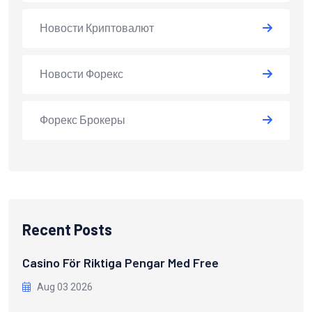
Новости Криптовалют
Новости Форекс
Форекс Брокеры
Recent Posts
Casino För Riktiga Pengar Med Free
Aug 03 2026