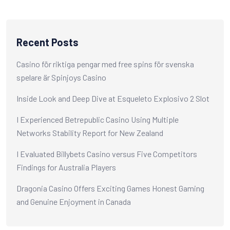
Recent Posts
Casino för riktiga pengar med free spins för svenska
spelare är Spinjoys Casino
Inside Look and Deep Dive at Esqueleto Explosivo 2 Slot
I Experienced Betrepublic Casino Using Multiple
Networks Stability Report for New Zealand
I Evaluated Billybets Casino versus Five Competitors
Findings for Australia Players
Dragonia Casino Offers Exciting Games Honest Gaming
and Genuine Enjoyment in Canada