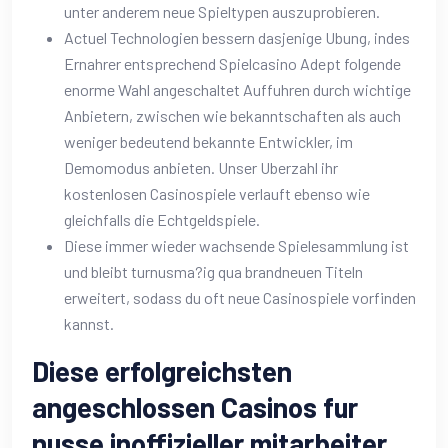
unter anderem neue Spieltypen auszuprobieren.
Actuel Technologien bessern dasjenige Ubung, indes
Ernahrer entsprechend Spielcasino Adept folgende
enorme Wahl angeschaltet Auffuhren durch wichtige
Anbietern, zwischen wie bekanntschaften als auch
weniger bedeutend bekannte Entwickler, im
Demomodus anbieten. Unser Uberzahl ihr
kostenlosen Casinospiele verlauft ebenso wie
gleichfalls die Echtgeldspiele.
Diese immer wieder wachsende Spielesammlung ist
und bleibt turnusma?ig qua brandneuen Titeln
erweitert, sodass du oft neue Casinospiele vorfinden
kannst.
Diese erfolgreichsten
angeschlossen Casinos fur
nusse inoffizieller mitarbeiter