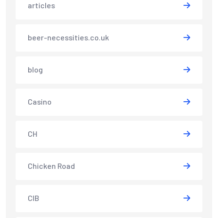
articles
beer-necessities.co.uk
blog
Casino
CH
Chicken Road
CIB