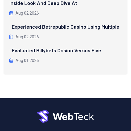
Inside Look And Deep Dive At
Aug 02 2026
I Experienced Betrepublic Casino Using Multiple
Aug 02 2026
I Evaluated Billybets Casino Versus Five
Aug 01 2026