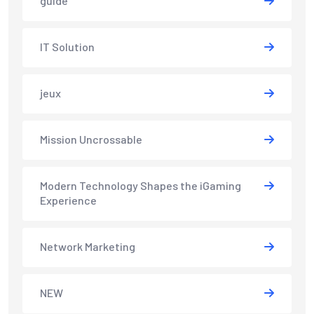
guide
IT Solution
jeux
Mission Uncrossable
Modern Technology Shapes the iGaming
Experience
Network Marketing
NEW