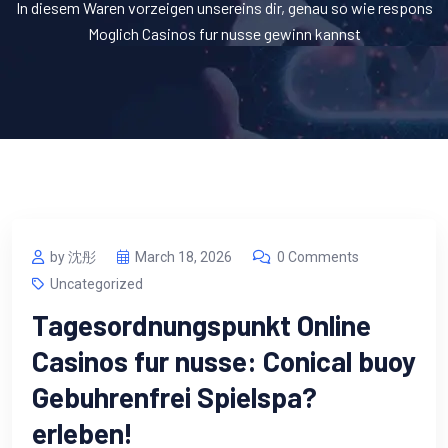
In diesem Waren vorzeigen unsereins dir, genau so wie respons
Moglich Casinos fur nusse gewinn kannst
by 沈彤
March 18, 2026
0 Comments
Uncategorized
Tagesordnungspunkt Online
Casinos fur nusse: Conical buoy
Gebuhrenfrei Spielspa?
erleben!