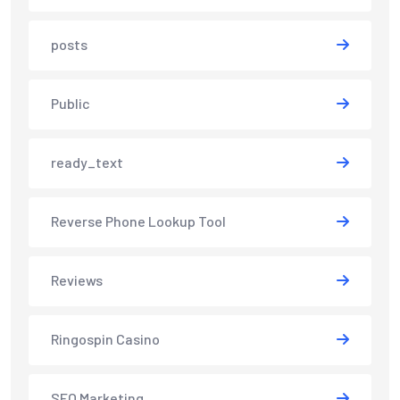
posts
Public
ready_text
Reverse Phone Lookup Tool
Reviews
Ringospin Casino
SEO Marketing