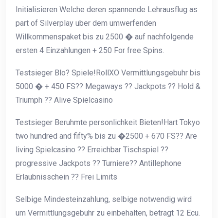
Initialisieren Welche deren spannende Lehrausflug as
part of Silverplay uber dem umwerfenden
Willkommenspaket bis zu 2500 � auf nachfolgende
ersten 4 Einzahlungen + 250 For free Spins.
Testsieger Blo? Spiele!RollXO Vermittlungsgebuhr bis
5000 � + 450 FS?? Megaways ?? Jackpots ?? Hold &
Triumph ?? Alive Spielcasino
Testsieger Beruhmte personlichkeit Bieten!Hart Tokyo
two hundred and fifty% bis zu �2500 + 670 FS?? Are
living Spielcasino ?? Erreichbar Tischspiel ??
progressive Jackpots ?? Turniere?? Antillephone
Erlaubnisschein ?? Frei Limits
Selbige Mindesteinzahlung, selbige notwendig wird
um Vermittlungsgebuhr zu einbehalten, betragt 12 Ecu.