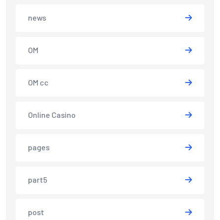
news
OM
OM cc
Online Casino
pages
part5
post