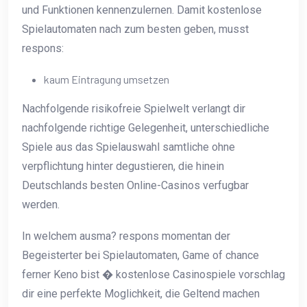
und Funktionen kennenzulernen. Damit kostenlose
Spielautomaten nach zum besten geben, musst
respons:
kaum Eintragung umsetzen
Nachfolgende risikofreie Spielwelt verlangt dir
nachfolgende richtige Gelegenheit, unterschiedliche
Spiele aus das Spielauswahl samtliche ohne
verpflichtung hinter degustieren, die hinein
Deutschlands besten Online-Casinos verfugbar
werden.
In welchem ausma? respons momentan der
Begeisterter bei Spielautomaten, Game of chance
ferner Keno bist � kostenlose Casinospiele vorschlag
dir eine perfekte Moglichkeit, die Geltend machen