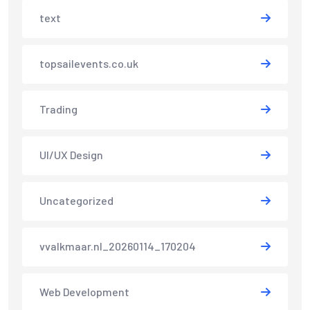
text
topsailevents.co.uk
Trading
UI/UX Design
Uncategorized
vvalkmaar.nl_20260114_170204
Web Development