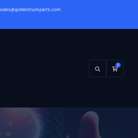
sales@goldentruckparts.com
0