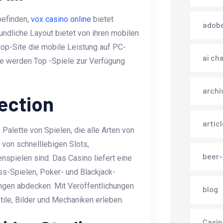
befinden,
vox casino online
bietet
adobe
ndliche Layout bietet von ihren mobilen
top-Site die mobile Leistung auf PC-
ai ch
ie werden Top -Spiele zur Verfügung
archi
ection
artic
 Palette von Spielen, die alle Arten von
 von schnelllebigen Slots,
beer-
spielen sind. Das Casino liefert eine
ess-Spielen, Poker- und Blackjack-
lungen abdecken. Mit Veröffentlichungen
blog
ile, Bilder und Mechaniken erleben.
Casin