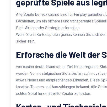
geprüfte Spiele aus legi
Alle Spiele bei vox casino sind für Fairplay garantiert
Fachleuten, um ein sicheres und transparentes Spieler
Slot -Aktion oder Strategie erforschen
Wenn Sie in Kartenspielen gieren, können Sie sich der
sicher sein.
Erforsche die Welt der S
vox casino deutschland ist Ihr Ziel für aufregende Slot
werden. Von nostalgischen Slots bis hin zu innovative
etwas Neues und ansprechendes Erkunden. Diese Spiel
kreative Themen und Auszahlungen bekannt. Alle Slots 
echten Spiel für ernsthafte Spieler zu testen.
Karten- und Tischspiele