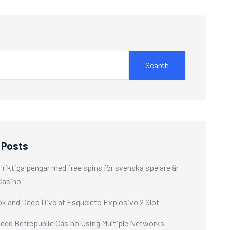
Search
 Posts
 riktiga pengar med free spins för svenska spelare är
Casino
ok and Deep Dive at Esqueleto Explosivo 2 Slot
nced Betrepublic Casino Using Multiple Networks