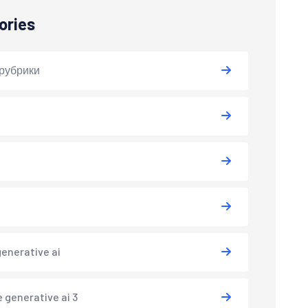
ories
 рубрики
generative ai
 generative ai 3