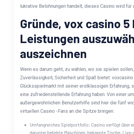
lukrative Belohnungen handelt, dieses Casino wird für 
Gründe, vox casino 5
Leistungen auszuwähl
auszeichnen
Wenn es darum geht, zu wählen, wo sie spielen sollen
Zuverlässigkeit, Sicherheit und Spaß bietet. voxcasino
Glücksspielmarkt mit seiner erstklassigen Erfahrung, 
eine zufriedenstellende Erfahrung haben. Von einer um
außergewöhnlichen Benutzerhilfe sind hier die fünf wi
virtuellen Casino -Fans an die Spitze bringen.
Umfangreiches Spielportfolio: Casino verfügt über e
darunter beliebte Maschinen, bekannte Tische, Live