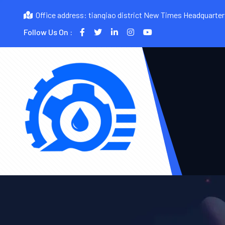
Office address: tianqiao district New Times Headquarte
Follow Us On :