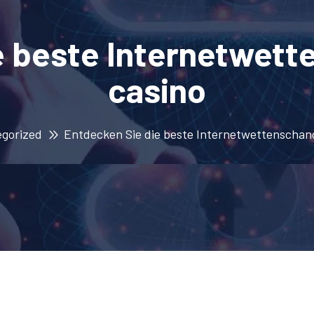
e beste Internetwett
casino
gorized
Entdecken Sie die beste Internetwettenschanc