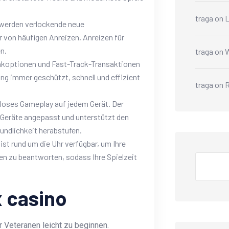
traga
on
L
werden verlockende neue
 von häufigen Anreizen, Anreizen für
n.
traga
on
W
nkoptionen und Fast-Track-Transaktionen
ung immer geschützt, schnell und effizient
traga
on
R
htloses Gameplay auf jedem Gerät. Der
e Geräte angepasst und unterstützt den
undlichkeit herabstufen.
st rund um die Uhr verfügbar, um Ihre
en zu beantworten, sodass Ihre Spielzeit
Search
x casino
ür Veteranen leicht zu beginnen.