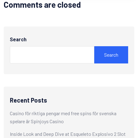
Comments are closed
Search
Search
Recent Posts
Casino för riktiga pengar med free spins för svenska
spelare är Spinjoys Casino
Inside Look and Deep Dive at Esqueleto Explosivo 2 Slot