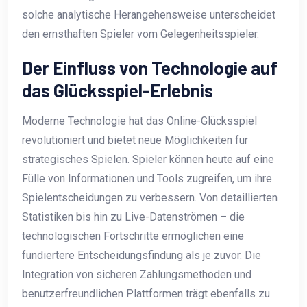
solche analytische Herangehensweise unterscheidet
den ernsthaften Spieler vom Gelegenheitsspieler.
Der Einfluss von Technologie auf
das Glücksspiel-Erlebnis
Moderne Technologie hat das Online-Glücksspiel
revolutioniert und bietet neue Möglichkeiten für
strategisches Spielen. Spieler können heute auf eine
Fülle von Informationen und Tools zugreifen, um ihre
Spielentscheidungen zu verbessern. Von detaillierten
Statistiken bis hin zu Live-Datenströmen – die
technologischen Fortschritte ermöglichen eine
fundiertere Entscheidungsfindung als je zuvor. Die
Integration von sicheren Zahlungsmethoden und
benutzerfreundlichen Plattformen trägt ebenfalls zu