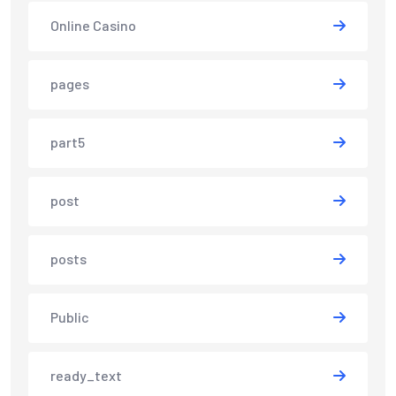
Online Casino
pages
part5
post
posts
Public
ready_text