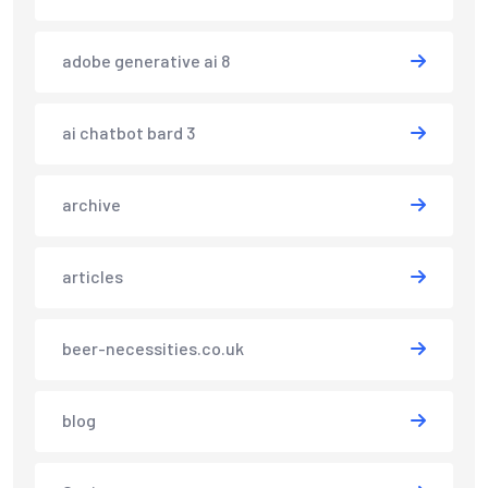
adobe generative ai 8
ai chatbot bard 3
archive
articles
beer-necessities.co.uk
blog