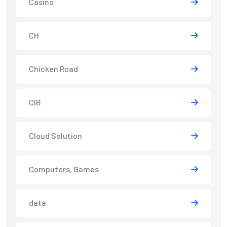
Casino
CH
Chicken Road
CIB
Cloud Solution
Computers, Games
data