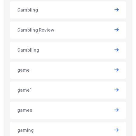
Gambling
Gambling Review
Gamblling
game
game1
games
gaming