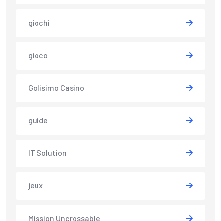
giochi
gioco
Golisimo Casino
guide
IT Solution
jeux
Mission Uncrossable