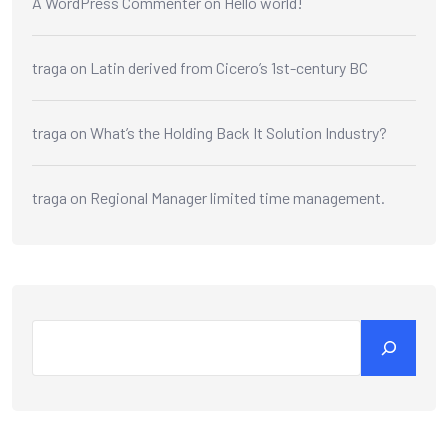
A WordPress Commenter
on
Hello world!
traga
on
Latin derived from Cicero’s 1st-century BC
traga
on
What’s the Holding Back It Solution Industry?
traga
on
Regional Manager limited time management.
Search