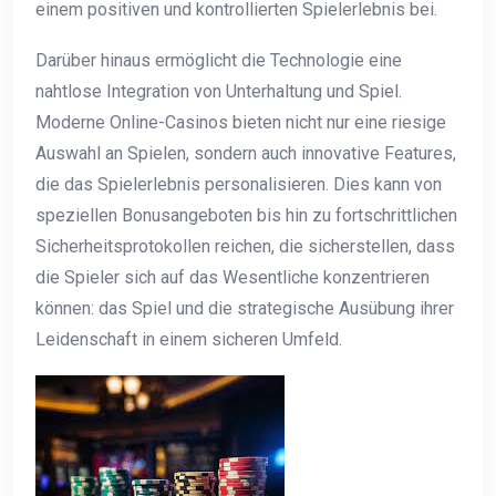
einem positiven und kontrollierten Spielerlebnis bei.
Darüber hinaus ermöglicht die Technologie eine
nahtlose Integration von Unterhaltung und Spiel.
Moderne Online-Casinos bieten nicht nur eine riesige
Auswahl an Spielen, sondern auch innovative Features,
die das Spielerlebnis personalisieren. Dies kann von
speziellen Bonusangeboten bis hin zu fortschrittlichen
Sicherheitsprotokollen reichen, die sicherstellen, dass
die Spieler sich auf das Wesentliche konzentrieren
können: das Spiel und die strategische Ausübung ihrer
Leidenschaft in einem sicheren Umfeld.