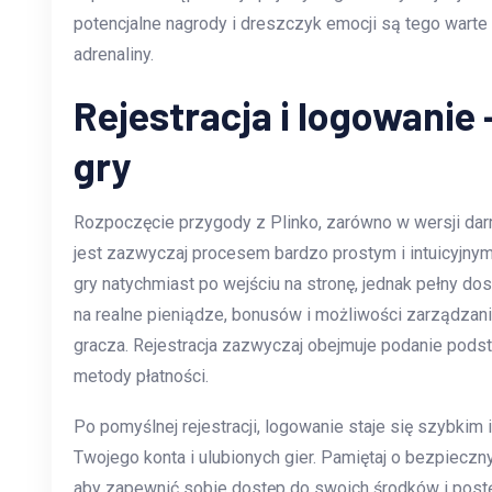
potencjalne nagrody i dreszczyk emocji są tego warte
adrenaliny.
Rejestracja i logowanie
gry
Rozpoczęcie przygody z Plinko, zarówno w wersji darm
jest zazwyczaj procesem bardzo prostym i intuicyjny
gry natychmiast po wejściu na stronę, jednak pełny dos
na realne pieniądze, bonusów i możliwości zarządzani
gracza. Rejestracja zazwyczaj obejmuje podanie pod
metody płatności.
Po pomyślnej rejestracji, logowanie staje się szybk
Twojego konta i ulubionych gier. Pamiętaj o bezpiec
aby zapewnić sobie dostęp do swoich środków i post