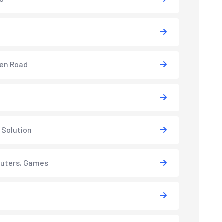
en Road
 Solution
uters, Games