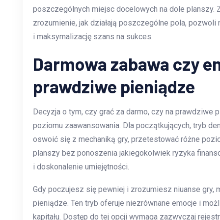
poszczególnych miejsc docelowych na dole planszy. Za
zrozumienie, jak działają poszczególne pola, pozwol
i maksymalizację szans na sukces.
Darmowa zabawa czy e
prawdziwe pieniądze
Decyzja o tym, czy grać za darmo, czy na prawdziwe p
poziomu zaawansowania. Dla początkujących, tryb de
oswoić się z mechaniką gry, przetestować różne pozio
planszy bez ponoszenia jakiegokolwiek ryzyka finan
i doskonalenie umiejętności.
Gdy poczujesz się pewniej i zrozumiesz niuanse gry,
pieniądze. Ten tryb oferuje niezrównane emocje i mo
kapitału. Dostęp do tej opcji wymaga zazwyczaj rejestr