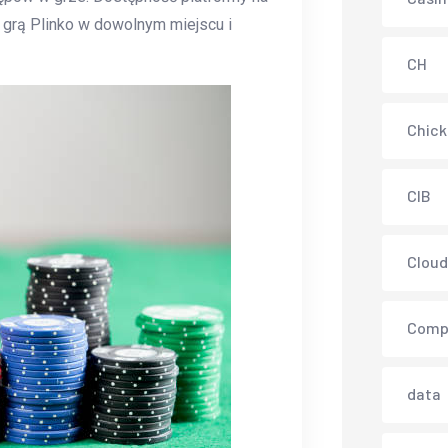
 grą Plinko w dowolnym miejscu i
CH
Chick
CIB
Cloud
Comp
data