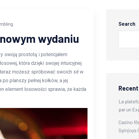
Search
mbling
w nowym wydaniu
czy swoją prostotą i potencjałem
sowej, która dzięki swojej intuicyjnej
a teraz możesz spróbować swoich sił w
 po planszy pełnej kołków, a jej
Recent
en element losowości sprawia, że każda
La platef
par un Ex
Casino för
Spinjoys 