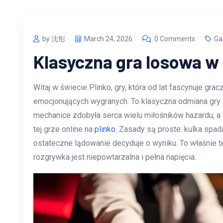
by 沈彤
March 24, 2026
0 Comments
Ga
Klasyczna gra losowa 
Witaj w świecie Plinko, gry, która od lat fascynuje gra
emocjonujących wygranych. To klasyczna odmiana gry lo
mechanice zdobyła serca wielu miłośników hazardu, 
tej grze online na
plinko
. Zasady są proste: kulka spada
ostateczne lądowanie decyduje o wyniku. To właśnie t
rozgrywka jest niepowtarzalna i pełna napięcia.