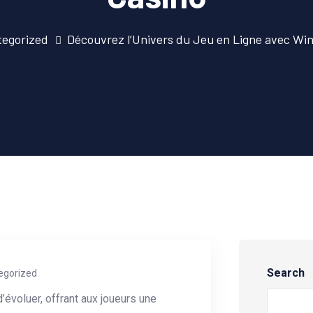
egorized
Découvrez l’Univers du Jeu en Ligne avec Wi
Search
egorized
évoluer, offrant aux joueurs une