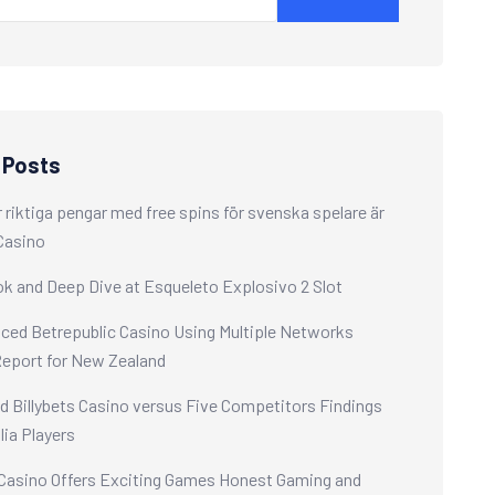
 Posts
 riktiga pengar med free spins för svenska spelare är
Casino
ok and Deep Dive at Esqueleto Explosivo 2 Slot
nced Betrepublic Casino Using Multiple Networks
 Report for New Zealand
ed Billybets Casino versus Five Competitors Findings
lia Players
Casino Offers Exciting Games Honest Gaming and