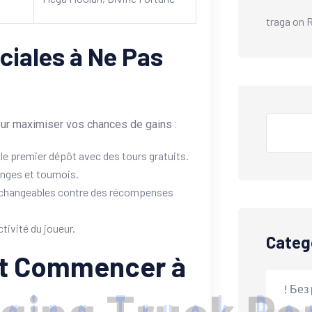
traga
on
R
ciales à Ne Pas
Search
our maximiser vos chances de gains :
e premier dépôt avec des tours gratuits.
nges et tournois.
échangeables contre des récompenses
ctivité du joueur.
Categ
et Commencer à
! Без