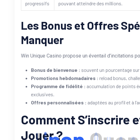
progressifs
pouvant atteindre des millions.
Les Bonus et Offres Spé
Manquer
Win Unique Casino propose un éventail d’incitations p
Bonus de bienvenue :
souvent un pourcentage sur l
Promotions hebdomadaires :
reload bonus, challe
Programme de fidélité :
accumulation de points 
exclusives.
Offres personnalisées :
adaptées au profil et à l’a
Comment S’inscrire 
Jouer ?