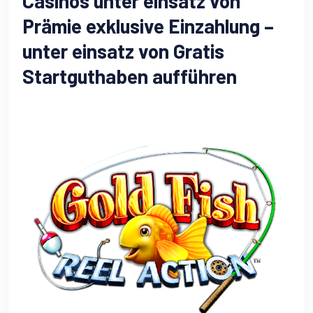
Casinos unter einsatz von
Prämie exklusive Einzahlung –
unter einsatz von Gratis
Startguthaben aufführen