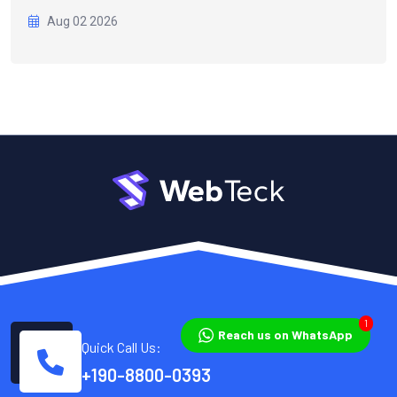
Aug 02 2026
1
Reach us on WhatsApp
Quick Call Us:
+190-8800-0393