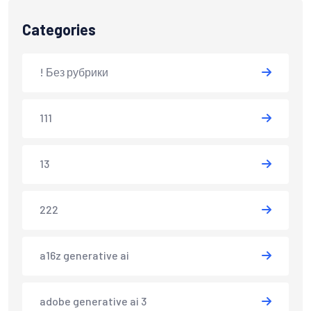
Categories
! Без рубрики
111
13
222
a16z generative ai
adobe generative ai 3