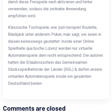
damit diese Freispiele nach aktivieren und hinter
verwenden, sodass die zeitnahe Anwendung
empfohlen wird.
Klassische Tischspiele, wie zum beispiel Roulette,
Blackjack unter anderem Poker, man sagt, sie seien in
diesen keineswegs gestattet. Inside einer Online
Spielhalle qua boche Lizenz werden nur virtuelle
Automatenspiele dem recht entsprechend. Die autoren
hatten die Erlaubnisschein das Gemeinsamen
Glücksspielbehörde der Länder (GGL) & dürfen unsere
virtuellen Automatenspiele inside ein gesamten
Deutschland bieten.
Comments are closed