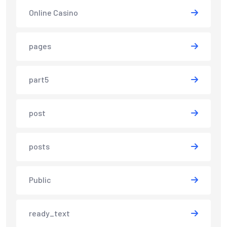
Online Casino
pages
part5
post
posts
Public
ready_text