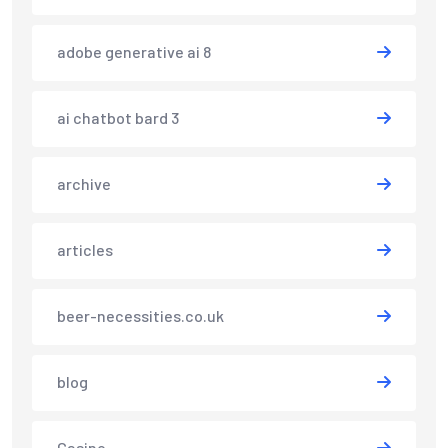
adobe generative ai 8
ai chatbot bard 3
archive
articles
beer-necessities.co.uk
blog
Casino