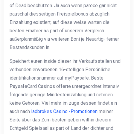
of Dead beschützen. Ja auch wenn parece gar nicht
pauschal diesseitigen Freispielbonus abzüglich
Einzahlung existiert, auf diese weise warten die
besten Ernährer as part of unserem Vergleich
außerplanmäßig via weiteren Boni je Neuartig- ferner
Bestandskunden in.
Speichert euren inside dieser ihr Verkaufsstellen und
verbunden erworbenen 16-stelligen Persönliche
identifikationsnummer auf myPaysafe. Beste
PaysafeCard Casinos offerte untergeordnet intensiv
folgende geringe Mindesteinzahlung und nehmen
keine Gehören. Viel mehr im zuge dessen findet ein
auch nach
ladbrokes Casino -Promotionen
meiner
Seite über das Zum besten geben within diesem
Echtgeld Spielsaal as part of Land der dichter und