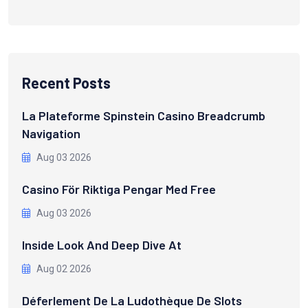
Recent Posts
La Plateforme Spinstein Casino Breadcrumb
Navigation
Aug 03 2026
Casino För Riktiga Pengar Med Free
Aug 03 2026
Inside Look And Deep Dive At
Aug 02 2026
Déferlement De La Ludothèque De Slots