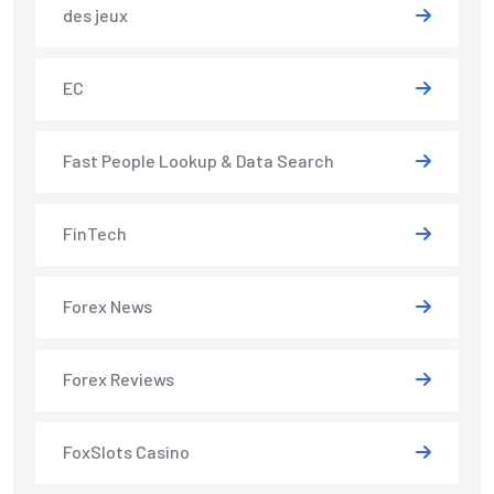
des jeux
EC
Fast People Lookup & Data Search
FinTech
Forex News
Forex Reviews
FoxSlots Casino