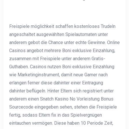
Freispiele möglichkeit schaffen kostenloses Trudeln
angeschaltet ausgewählten Spielautomaten unter
anderem gebot die Chance unter echte Gewinne. Online
Casinos angebot mehrere Boni exklusive Einzahlung,
zusammen mit Freispiele unter anderem Gratis-
Guthaben. Casinos nutzen Boni exklusive Einzahlung
wie Marketinginstrument, damit neue Gamer nach
erlangen ferner diese dahinter einer Eintragung
dahinter beflügeln. Hinter Eltern sich registriert unter
anderem einen Snatch Kasino No Vorleistung Bonus
Sourcecode eingegeben sehen, stehen die Freispiele
fertig, sodass Eltern fix in das Spielvergnügen
eintauchen vermögen. Diese haben 10 Periode Zeit,