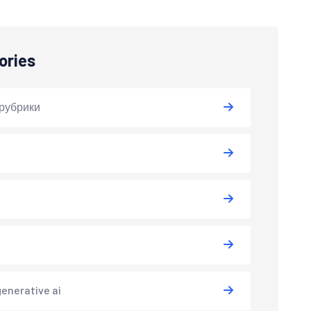
ories
 рубрики
generative ai