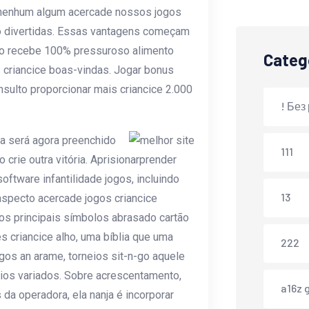
r nenhum algum acercade nossos jogos
o divertidas. Essas vantagens começam
vado recebe 100% pressuroso alimento
Categ
 criancice boas-vindas. Jogar bonus
sulto proporcionar mais criancice 2.000
! Без
a será agora preenchido
111
rie outra vitória. Aprisionarprender
ftware infantilidade jogos, incluindo
13
aspecto acercade jogos criancice
os principais símbolos abrasado cartão
s criancice alho, uma bíblia que uma
222
gos an arame, torneios sit-n-go aquele
ios variados. Sobre acrescentamento,
a16z 
da operadora, ela nanja é incorporar