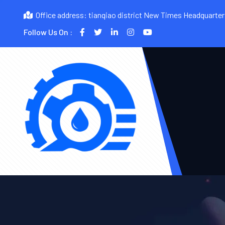
Office address: tianqiao district New Times Headquarte
Follow Us On :