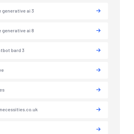
 generative ai 3
 generative ai 8
atbot bard 3
ve
les
necessities.co.uk