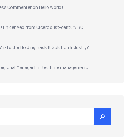
ess Commenter
on
Hello world!
atin derived from Cicero’s 1st-century BC
hat’s the Holding Back It Solution Industry?
egional Manager limited time management.