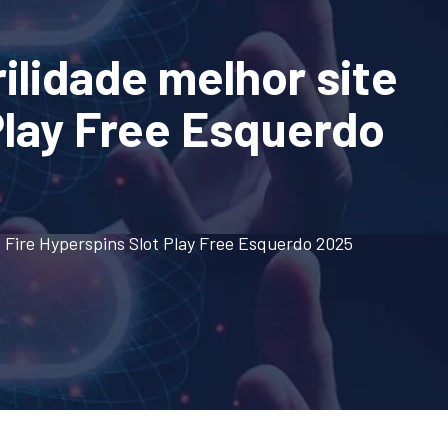
lidade melhor site
Play Free Esquerdo
 Fire Hyperspins Slot Play Free Esquerdo 2025