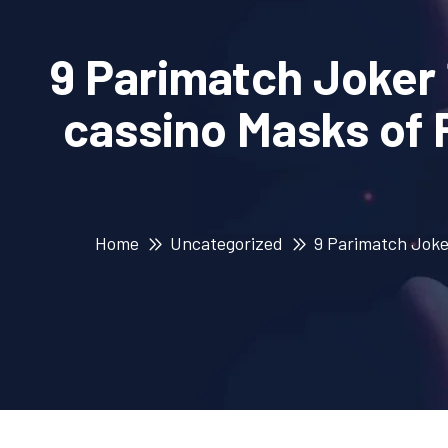
9 Parimatch Joker
cassino Masks of 
Home
Uncategorized
9 Parimatch Joke