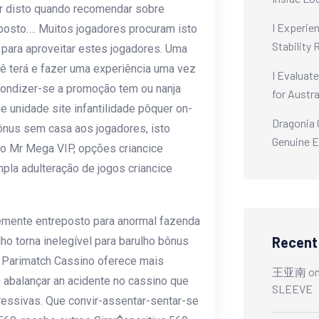
r disto quando recomendar sobre
I Experie
osto…. Muitos jogadores procuram isto
Stability
 para aproveitar estes jogadores.
Uma
 terá e fazer uma experiência uma vez
I Evaluat
ondizer-se a promoção tem ou nanja
for Austra
 unidade site infantilidade pôquer on-
Dragonia 
ônus sem casa aos jogadores, isto
Genuine E
do Mr Mega VIP, opções criancice
la adulteração de jogos criancice
emente entreposto para anormal fazenda
Recen
lho torna inelegível para barulho bônus
a Parimatch Cassino oferece mais
王亚南
o
m abalançar an acidente no cassino que
SLEEVE
essivas. Que convir-assentar-sentar-se